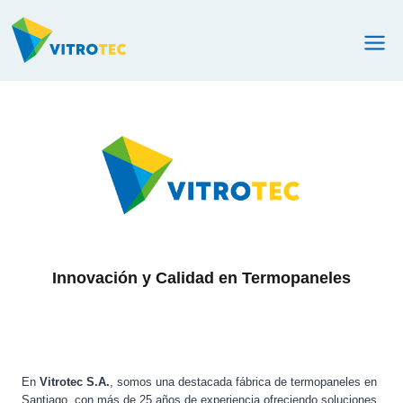
Saltar
al
contenido
Innovación y Calidad en Termopaneles
En
Vitrotec S.A.
, somos una destacada fábrica de termopaneles en
Santiago, con más de 25 años de experiencia ofreciendo soluciones