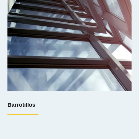
04 Barrotillos